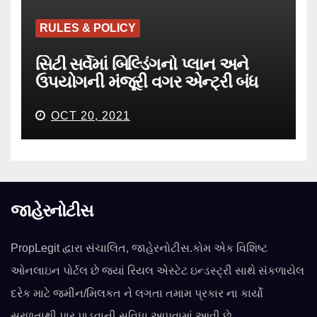
RULES & POLICY
સિટી સર્વેમાં બિલ્ડિંગનો પ્લાન અને
ઉપયોગની મંજૂરી વગર એન્ટ્રી બંધ
OCT 20, 2021
જાહેરનોટીસ
PropLegit દ્વારા સંચાલિત, જાહેરનોટીસ.કોમ એક વિશિષ્ટ
ઓનલાઇન પોર્ટલ છે જ્યાં રિયલ એસ્ટેટ ઇન્ડસ્ટ્રી સાથે સંકળાયેલ
દરેક માટે જમીન/મિલકત ને લગતા તમામ પ્રકાર ના કાર્યો
સરળતાથી પાર પાડવાની સુવિધા આપવામાં આવી છે.