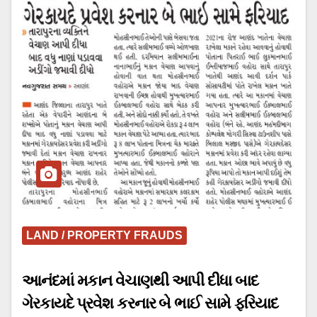
LAND / PROPERTY FRAUDS
આનંદમાં મકાન વેચાણથી આપી દીધા બાદ
ગેરકાયદે પ્રવેશ કરનાર બે ભાઈ સામે ફરિયાદ