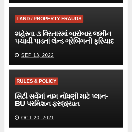
LAND / PROPERTY FRAUDS
શહેરના ૩ વિસ્તારમાં બારોબાર જમીન
પચાવી પાડતાં લેન્ડ ગ્રેબિંગની ફરિયાદ
SEP 13, 2022
RULES & POLICY
સિટી સર્વેમાં નામ નોંધણી માટે પ્લાન-
BU પરમિશન ફરજીયાત
OCT 20, 2021