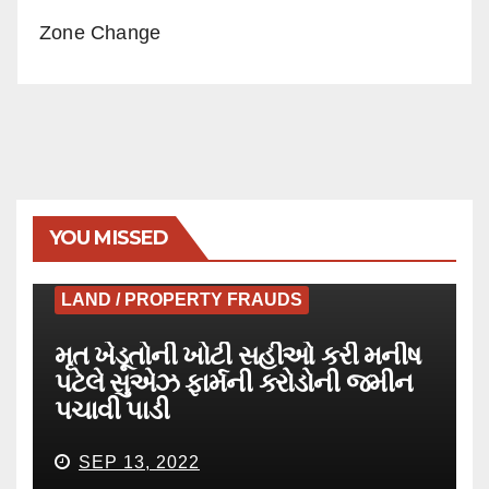
Zone Change
YOU MISSED
LAND / PROPERTY FRAUDS
મૃત ખેડૂતોની ખોટી સહીઓ કરી મનીષ
પટેલે સુએઝ ફાર્મની કરોડોની જમીન
પચાવી પાડી
SEP 13, 2022