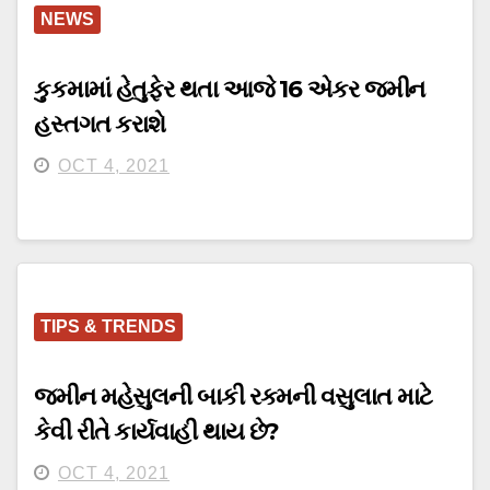
NEWS
કુકમામાં હેતુફેર થતા આજે 16 એકર જમીન
હસ્તગત કરાશે
OCT 4, 2021
TIPS & TRENDS
જમીન મહેસુલની બાકી રકમની વસુલાત માટે
કેવી રીતે કાર્યવાહી થાય છે?
OCT 4, 2021