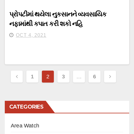
પ્રોપટીમાં થયેલા નુકસાનને વ્યવસાયિક
નફામાંથી કપાત કરી શકો નહિ
OCT 4, 2021
Posts
1
2
3
…
6
pagination
CATEGORIES
Area Watch