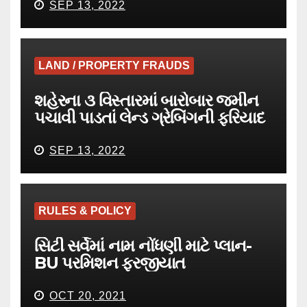
SEP 13, 2022
LAND / PROPERTY FRAUDS
શહેરના ૩ વિસ્તારમાં બારોબાર જમીન
પચાવી પાડતાં લેન્ડ ગ્રેબિંગની ફરિયાદ
SEP 13, 2022
RULES & POLICY
સિટી સર્વેમાં નામ નોંધણી માટે પ્લાન-
BU પરમિશન ફરજીયાત
OCT 20, 2021