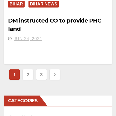
BIHAR
BIHAR NEWS
DM instructed CO to provide PHC
land
JUN 24, 2021
Posts
1
2
3
pagination
CATEGORIES