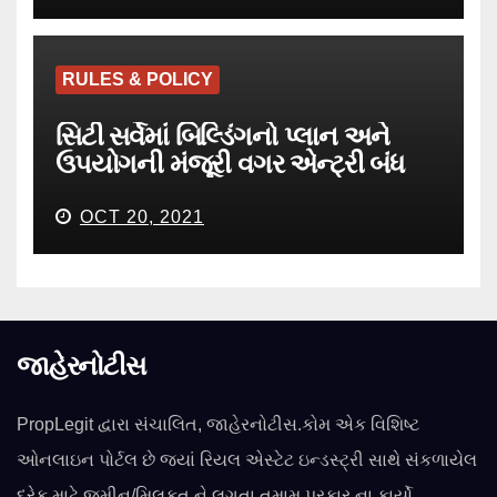
RULES & POLICY
સિટી સર્વેમાં બિલ્ડિંગનો પ્લાન અને
ઉપયોગની મંજૂરી વગર એન્ટ્રી બંધ
OCT 20, 2021
જાહેરનોટીસ
PropLegit દ્વારા સંચાલિત, જાહેરનોટીસ.કોમ એક વિશિષ્ટ
ઓનલાઇન પોર્ટલ છે જ્યાં રિયલ એસ્ટેટ ઇન્ડસ્ટ્રી સાથે સંકળાયેલ
દરેક માટે જમીન/મિલકત ને લગતા તમામ પ્રકાર ના કાર્યો