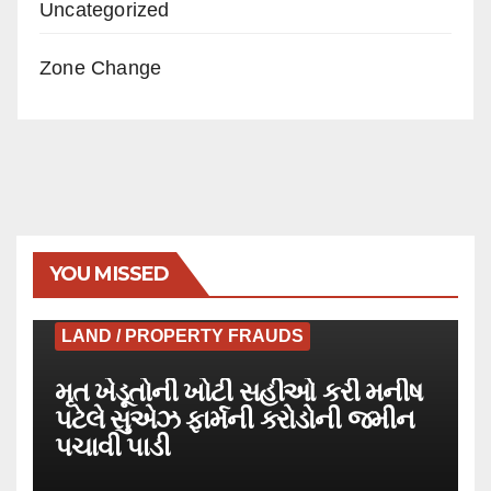
Uncategorized
Zone Change
YOU MISSED
LAND / PROPERTY FRAUDS
મૃત ખેડૂતોની ખોટી સહીઓ કરી મનીષ
પટેલે સુએઝ ફાર્મની કરોડોની જમીન
પચાવી પાડી