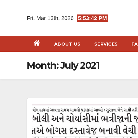
Skip
to
Fri. Mar 13th, 2026
5:53:43 PM
content
ABOUT US
SERVICES
F
Month:
July 2021