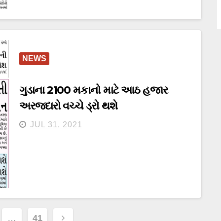
NEWS
ગુડાના 2100 મકાનો માટે આઠ હજાર
અરજદારો વચ્ચે ડ્રો થશે
JUL 31, 2021
…
41