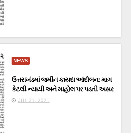
NEWS
ઉત્તરાખંડમાં જમીન કાયદા આંદોલન: માગ
કેટલી ન્યાયી અને માહોલ પર પડતી અસર
JUL 31, 2021