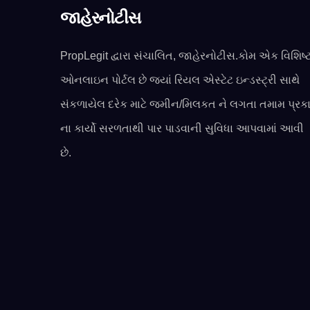
જાહેરનોટીસ
PropLegit દ્વારા સંચાલિત, જાહેરનોટીસ.કોમ એક વિશિષ્
ઓનલાઇન પોર્ટલ છે જ્યાં રિયલ એસ્ટેટ ઇન્ડસ્ટ્રી સાથે
સંકળાયેલ દરેક માટે જમીન/મિલકત ને લગતા તમામ પ્રક
ના કાર્યો સરળતાથી પાર પાડવાની સુવિધા આપવામાં આવી
છે.