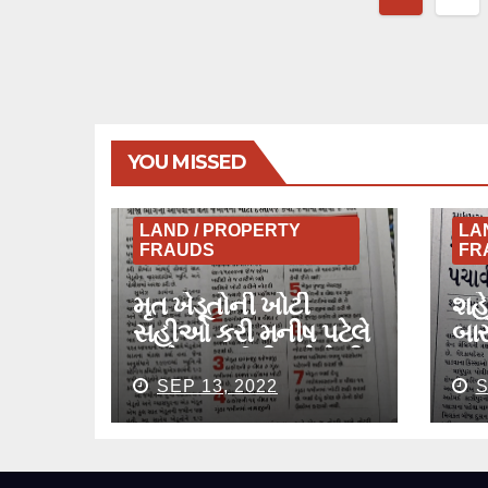
pagina
YOU MISSED
LAND / PROPERTY
LA
FRAUDS
FR
મૃત ખેડૂતોની ખોટી
શહે
સહીઓ કરી મનીષ પટેલે
બા
સુએઝ ફાર્મની કરોડોની
પાડ
જમીન પચાવી પાડી
ફર
SEP 13, 2022
S