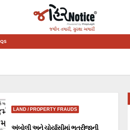
AQS
LAND / PROPERTY FRAUDS
અંબોલી અને ચોર્યાસીમાં ભત્રીજાની