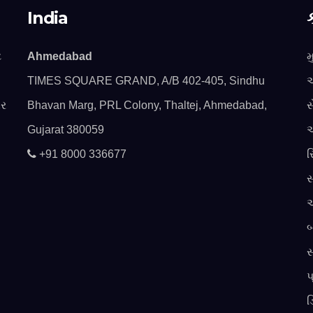
India
ટ
Ahmedabad
મ
TIMES SQUARE GRAND, A/B 402-405, Sindhu
અ
ાર
Bhavan Marg, PRL Colony, Thaltej, Ahmedabad,
Gujarat 380059
અ
+91 8000 336677
ર
સ
અ
બ
સ
પ
ડ