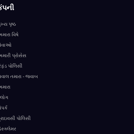
કંપની
ુખ્ય પૃષ્ઠ
મારા વિષે
સેવાઓ
મારી પ્રોસેસ
િફંડ પોલિસી
વાલ તમારા - જવાબ
મારા
્લોગ
ંપર્ક
્રાઇવસી પોલિસી
િસ્ક્લેમર