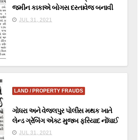
જમીન કાકાએ બોગસ દસ્તાવેજ બનાવી
વેચી મારી
JUL 31, 2021
LAND / PROPERTY FRAUDS
ગોધરા અને વેજલપુર પોલીસ મથક ખાતે
લેન્ડ ગ્રેબિંગ એક્ટ મુજબ ફરિયાદ નોંધાઈ
JUL 31, 2021