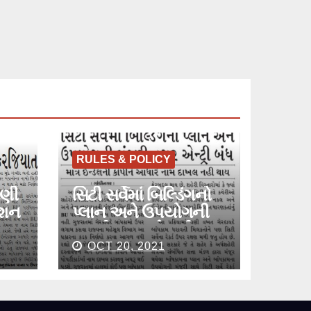
RULES & POLICY
ધણી
સિટી સર્વેમાં બિલ્ડિંગનો
િશન
પ્લાન અને ઉપયોગની
મંજૂરી વગર એન્ટ્રી બંધ
OCT 20, 2021