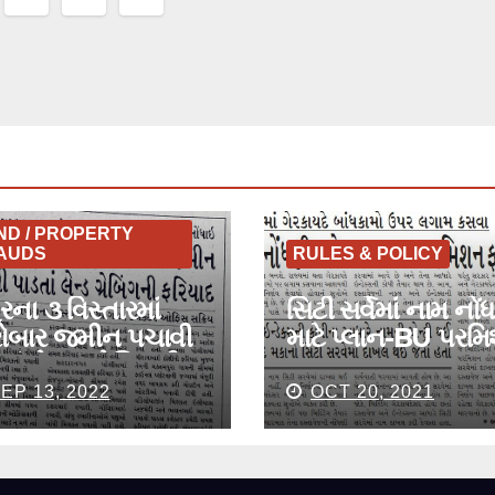
tion
ND / PROPERTY
AUDS
RULES & POLICY
રના ૩ વિસ્તારમાં
સિટી સર્વેમાં નામ નોં
રોબાર જમીન પચાવી
માટે પ્લાન-BU પરમ
તાં લેન્ડ ગ્રેબિંગની
ફરજીયાત
િયાદ
EP 13, 2022
OCT 20, 2021