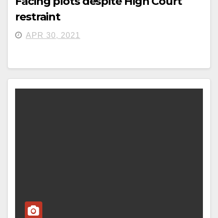
Facing plots despite High Court
restraint
APR 30, 2021