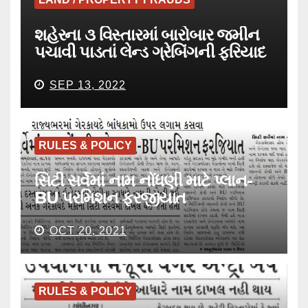
શહેરના ૩ વિસ્તારમાં બારોબાર જમીન
પચાવી પાડતાં લેન્ડ ગ્રેબિંગની ફરિયાદ
SEP 13, 2022
RULES & POLICY
સિટી સર્વેમાં નામ નોંધણી માટે પ્લાન-
BU પરમિશન ફરજીયાત
OCT 20, 2021
RULES & POLICY