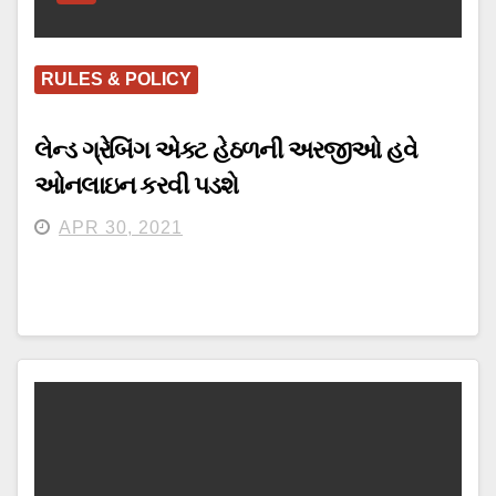
RULES & POLICY
લેન્ડ ગ્રેબિંગ એક્ટ હેઠળની અરજીઓ હવે
ઓનલાઇન કરવી પડશે
APR 30, 2021