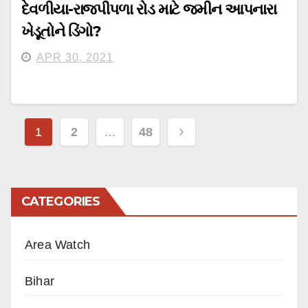
દેવળીયા-રાજપીપળા રોડ માટે જમીન આપનારા
ખેડૂતોને ડિંગો?
APR 30, 2021
Posts
1
2
…
48
pagination
CATEGORIES
Area Watch
Bihar