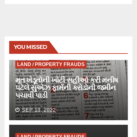
YOU MISSED
LAND / PROPERTY FRAUDS
મૃત ખેડૂતોની ખોટી સહીઓ કરી મનીષ
પટેલે સુએઝ ફાર્મની કરોડોની જમીન
પચાવી પાડી
SEP 13, 2022
LAND / PROPERTY FRAUDS