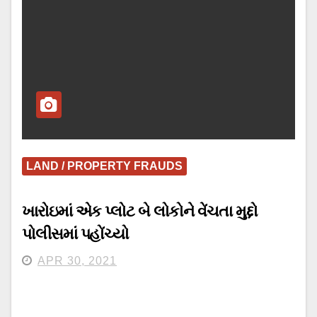
LAND / PROPERTY FRAUDS
ખારોઇમાં એક પ્લોટ બે લોકોને વેંચતા મુદ્દો
પોલીસમાં પહોંચ્યો
APR 30, 2021