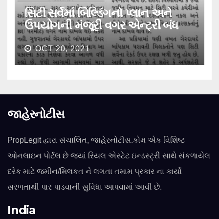
સિટી સર્વેમાં બિલ્ડિંગનો પ્લાન અને
ઉપયોગની મંજૂરી વગર એન્ટ્રી બંધ
OCT 20, 2021
જાહેરનોટીસ
PropLegit દ્વારા સંચાલિત, જાહેરનોટીસ.કોમ એક વિશિષ્ટ
ઓનલાઇન પોર્ટલ છે જ્યાં રિયલ એસ્ટેટ ઇન્ડસ્ટ્રી સાથે સંકળાયેલ
દરેક માટે જમીન/મિલકત ને લગતા તમામ પ્રકાર ના કાર્યો
સરળતાથી પાર પાડવાની સુવિધા આપવામાં આવી છે.
India