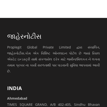
જાહેરનોટીસ
Proplegit Global Private Limited દ્વારા સંચાલિત,
જાહેરનોટીસ.કોમ એક વિશિષ્ટ ઓનલાઇન પોર્ટલ છે જ્યાં રિયલ
એસ્ટેટ ઇન્ડસ્ટ્રી સાથે સંકળાયેલ દરેક માટે જમીન/મિલકત ને લગતા
તમામ પ્રકાર ના કાર્યો સરળતાથી પાર પાડવાની સુવિધા આપવામાં આવી
છે.
INDIA
Ahmedabad
TIMES SQUARE GRAND, A/B 402-405, Sindhu Bhavan