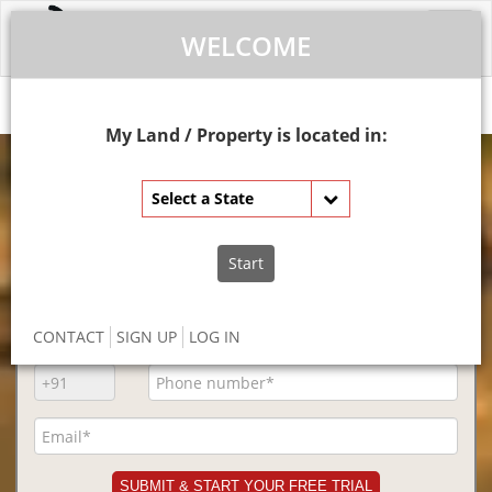
Toggl
WELCOME
navig
ડેમો
લોગ-ઈન
Profile
My Land / Property is located in:
Select a State
BECOME A MEMBER
Start
CONTACT
SIGN UP
LOG IN