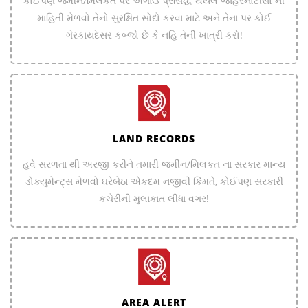
કોઈપણ જમીન/મિલકત પર અગાઉ પ્રસિદ્ધ થયેલ જાહેરનોટીસો ની
માહિતી મેળવો તેનો સુરક્ષિત સોદો કરવા માટે અને તેના પર કોઈ
ગેરકાયદેસર કબ્જો છે કે નહિ તેની ખાત્રી કરો!
LAND RECORDS
હવે સરળતા થી અરજી કરીને તમારી જમીન/મિલકત ના સરકાર માન્ય
ડોક્યુમેન્ટ્સ મેળવો ઘરેબેઠા એકદમ નજીવી કિંમતે, કોઈપણ સરકારી
કચેરીની મુલાકાત લીધા વગર!
AREA ALERT