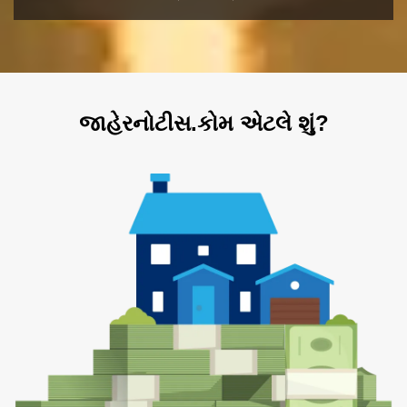
જાહેરનોટીસ.કોમ એટલે શું?