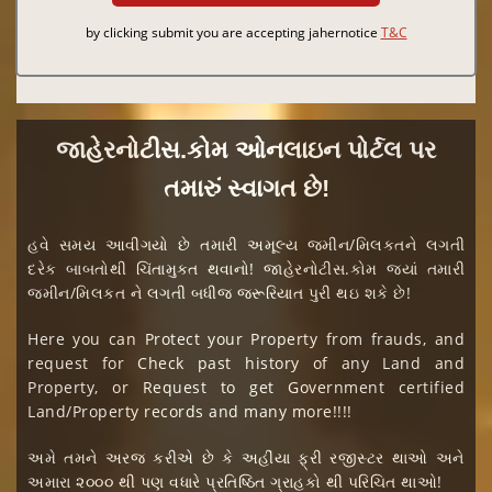
by clicking submit you are accepting jahernotice
T&C
જાહેરનોટીસ.કોમ ઓનલાઇન પોર્ટલ પર
તમારું સ્વાગત છે!
હવે સમય આવીગયો છે તમારી અમૂલ્ય જમીન/મિલકતને લગતી
દરેક બાબતોથી ચિંતામુક્ત થવાનો! જાહેરનોટીસ.કોમ જ્યાં તમારી
જમીન/મિલકત ને લગતી બધીજ જરૂરિયાત પુરી થઇ શકે છે!
Here you can Protect your Property from frauds, and
request for Check past history of any Land and
Property, or Request to get Government certified
Land/Property records and many more!!!!
અમે તમને અરજ કરીએ છે કે અહીંયા ફ્રી રજીસ્ટર થાઓ અને
અમારા ૨૦૦૦ થી પણ વધારે પ્રતિષ્ઠિત ગ્રાહકો થી પરિચિત થાઓ!