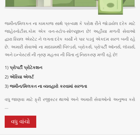
જમીન/મિલકત ના કામકાજ સાથે પ્રત્યક્ષ કે પરોક્ષ રીતે જોડાયેલ દરેક માટે
જાહેરનોટીસ.કોમ એક વન-સ્ટોપ-સોલ્યૂશન છે! અહીંયા મળતી સેવાઓ
દ્વારા રિયલ એસ્ટેટ ને લગતા દરેક કાર્યો ને પાર પડવું એકદમ સરળ બની રહે
છે. અમારી સેવાઓ ના માધ્યમથી બિલ્ડર્સ, બ્રોકર્સ, પ્રોપર્ટી ઑનર્સ, લૉયર્સ,
અને ઇન્વેસ્ટર્સ ની ત્રણ મહતવ ની ચિંતા નું નિરાકરણ મળી રહે છે!
1)
પ્રોપર્ટી પ્રોટેકશન
2)
એરિયા એલર્ટ
3)
જમીન/મિલકત ના વ્યવહારો કરવામાં સરળતા
વધુ જાણવા માટે ફ્રી રજીસ્ટર થાઓ અને અમારી સેવાઓનો અનુભવ કરો
...
વધુ વાંચો