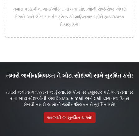
તમારા પસંદગીના ગામ/એરિયા માં થતા સોદાઓની રોજે-રોજ એલર્ટ
મેળવો અને લેટેસ્ટ માર્કેટ ટ્રેન્ડ થી માહિતગાર રહીને ફાયદાકારક
રોકાણ કરો!
તમારી જમીન/મિલકત ને ખોટા સોદાઓ સામે સુરક્ષિત કરો!
તમારી જમીન/મિલકત ને જાહેરનોટીસ.કોમ પર રજીસ્ટર કરો અને તેના પર
થતા ખોટા સોદાઓની એલર્ટ SMS, e-mail અને Call દ્વારા તેજ દિવસે
મેળવી તમારી લાખોની જમીન/મિલકત ને સુરક્ષિત કરો!
આજથી જ સુરક્ષિત થાઓ!