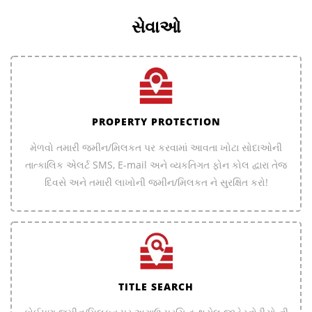
સેવાઓ
PROPERTY PROTECTION
મેળવો તમારી જમીન/મિલકત પર કરવામાં આવતા ખોટા સોદાઓની
તાત્કાલિક એલર્ટ SMS, E-mail અને વ્યકતિગત ફોન કોલ દ્વારા તેજ
દિવસે અને તમારી લાખોની જમીન/મિલકત ને સુરક્ષિત કરો!
TITLE SEARCH