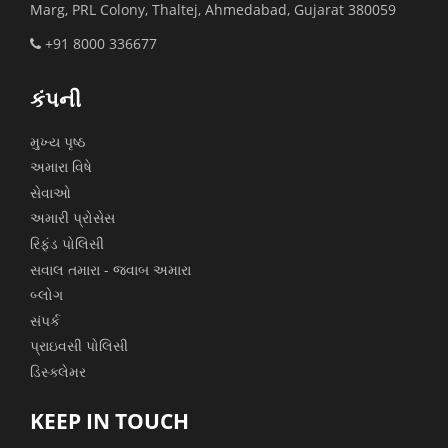
Marg, PRL Colony, Thaltej, Ahmedabad, Gujarat 380059
+91 8000 336677
કંપની
મુખ્ય પૃષ્ઠ
અમારા વિષે
સેવાઓ
અમારી પ્રોસેસ
રિફંડ પોલિસી
સવાલ તમારા - જવાબ અમારા
બ્લોગ
સંપર્ક
પ્રાઇવસી પોલિસી
ડિસ્ક્લેમર
KEEP IN TOUCH